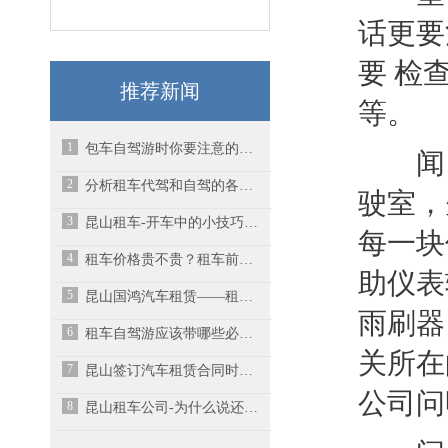
话更要
要 检
推荐新闻
等。
1
包车自驾游时你要注意的事项有哪些呢？-昆山汽车租赁
闻：
2
分析租车代驾和自驾的各自好处
驶室，
3
昆山租车-开车中的小技巧，您知道几点？
每一块
4
租车价格贵不贵？租车前必看-昆山大巴车租赁
助仪表
5
​昆山国鸿汽车租赁——租车须知
雨刷器
6
租车自驾游应该带哪些必备品
关所在
7
昆山签订汽车租赁合同时一定要注意细节
公司问
8
昆山租车公司-为什么说还是租车最划算？