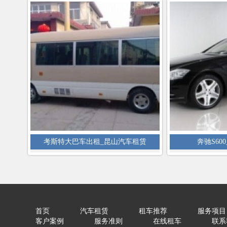
考斯特大巴车出租_昆山汽车租赁
奔驰S60
首页
汽车租赁
租车推荐
服务项目
客户案例
服务准则
在线租车
联系