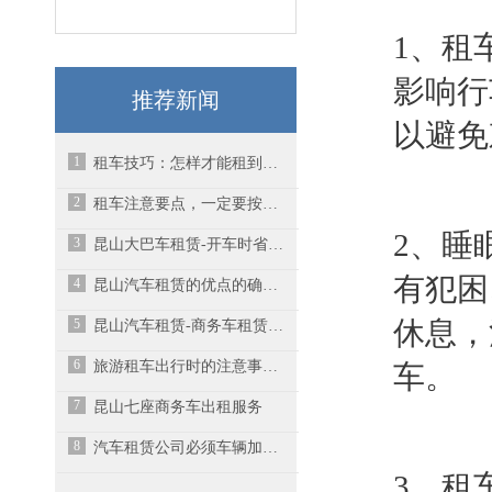
1、租
影响行
推荐新闻
以避免
1
租车技巧：怎样才能租到最便宜的车
2
租车注意要点，一定要按合同细节使用
2、睡
3
昆山大巴车租赁-开车时省油耗的技巧有哪些？
有犯困
4
昆山汽车租赁的优点的确不少
5
休息，
昆山汽车租赁-商务车租赁时应该注意些什么？
6
旅游租车出行时的注意事项有哪些？
车。
7
昆山七座商务车出租服务
8
汽车租赁公司必须车辆加装GPS全球定位系统
3、租