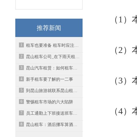
（1）
推荐新闻
1
租车也要准备 租车时应注意哪些问题?
（2）
2
昆山租车公司_在下雨天租车的车灯使用小常识
3
昆山汽车租赁：如何租车更划算更省钱？
（3）
4
新手租车要了解的一二事
5
到昆山旅游就联系昆山租车公司！
6
警惕租车市场的六大陷阱
（4）
7
员工通勤上下班接送班车租一个月多少钱？
8
昆山租车：酒后挪车算酒驾吗？