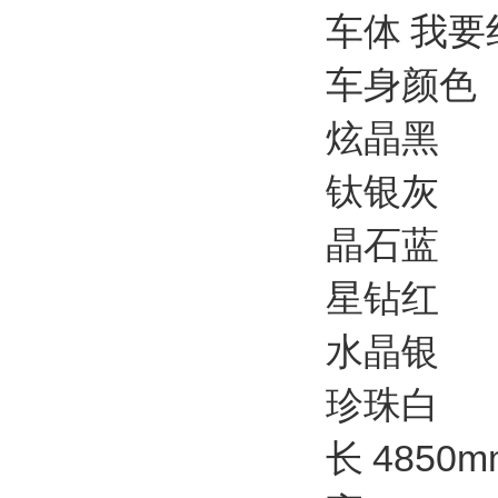
车体 我要
车身颜色
炫晶黑
钛银灰
晶石蓝
星钻红
水晶银
珍珠白
长 4850m