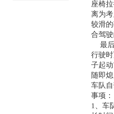
座椅拉
离为考
较滑的
合驾驶
最后
行驶时
子起动
随即熄
车队自
事项：
1、车