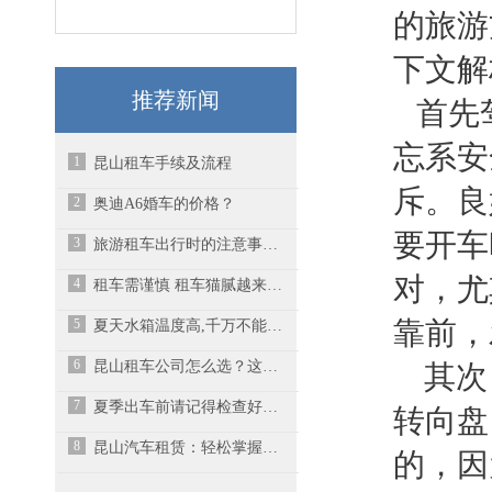
的旅游
下文解
推荐新闻
首先驾
忘系安
1
昆山租车手续及流程
斥。良
2
奥迪A6婚车的价格？
要开车
3
旅游租车出行时的注意事项有哪些？
对，尤
4
租车需谨慎 租车猫腻越来越多
5
靠前，
夏天水箱温度高,千万不能立即加水降温
6
昆山租车公司怎么选？这些坑一定要避开
其次
7
夏季出车前请记得检查好轮胎,以防汽车爆胎
转向盘
8
昆山汽车租赁：轻松掌握如何租车更省钱
的，因