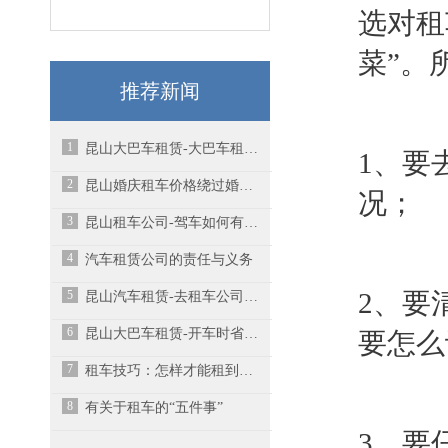
选对租
菜”。
推荐新闻
1
昆山大巴车租赁-大巴车租赁时都需要注意什么？
1、要
2
昆山婚庆租车价格绕过婚庆中介能省不少
况；
3
昆山租车公司-驾车如何有效缓解疲劳？
4
汽车租赁公司的责任与义务
5
2、要
昆山汽车租赁-去租车公司租车时的注意这几点？
6
昆山大巴车租赁-开车时省油耗的技巧有哪些？
要怎么
7
租车技巧：怎样才能租到最便宜的车
8
有关于租车的“五件事”
3、要