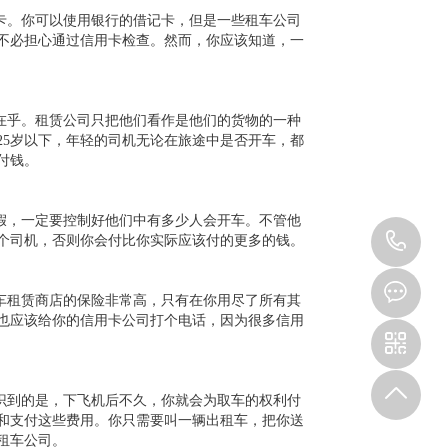
卡。你可以使用银行的借记卡，但是一些租车公司
不必担心通过信用卡检查。然而，你应该知道，一
在乎。租赁公司只把他们看作是他们的货物的一种
25岁以下，年轻的司机无论在旅途中是否开车，都
付钱。
假，一定要控制好他们中有多少人会开车。不管他
15
两个司机，否则你会付比你实际应该付的更多的钱。
车租赁商店的保险非常高，只有在你用尽了所有其
也应该给你的信用卡公司打个电话，因为很多信用
识到的是，下飞机后不久，你就会为取车的权利付
和支付这些费用。你只需要叫一辆出租车，把你送
租车公司。