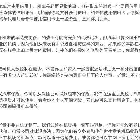
.取车时使用信用卡。租车是轻而易举的事，但在取车的时候一定要用信用
检查你的信用评分，以确保你能支付任何费用。如果你使用信用卡，你就
汽车代理商会暂停使用信用卡上一些资金，直到你用完车。
.开租来的车花费更多。的孩子可能有完美的驾驶记录，但汽车租赁公司不
能的负债，因为他们从来没有听说过像租赁这样的东西。如果你的年龄在
该在账单上加上每天的费用。只要他们在额外的驱动列表名单上，你就得
.把司机人数控制在最少。不管你是和家人一起度假还是和朋友一起外出度
中有多少人超过25岁，你最终还是要为真正会开车的人付费。尽量只雇
.买汽车保险。你可以从保险公司得到租车的保险。我们在这里是想说，汽
选择后才可以使用。看看你的个人车辆保险，它已经可以支付租金了。你
公司都提供租车保险。
.尽量不要在机场租车。我们知道在机场接一辆车很容易。但你可能没有意
代价。租赁公司对此没办法，因为他们有义务向和他们做生意的机场收取
不在机场的租车点，就可以避开这笔费用。或者你也可以在网上搜附近的