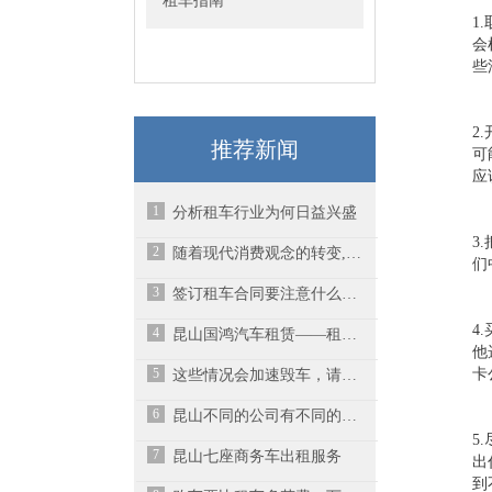
租车指南
1
会
些
2
推荐新闻
可
应
1
分析租车行业为何日益兴盛
3
2
随着现代消费观念的转变,买车不如租车划算
们
3
签订租车合同要注意什么问题
4
4
​昆山国鸿汽车租赁——租车须知
他
5
卡
这些情况会加速毁车，请尽量避免
6
昆山不同的公司有不同的租车范围
5
7
昆山七座商务车出租服务
出
到