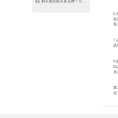
8
购车要比租车多花费一万元修理费
6
在
车
7
店
8
以
太
其
点