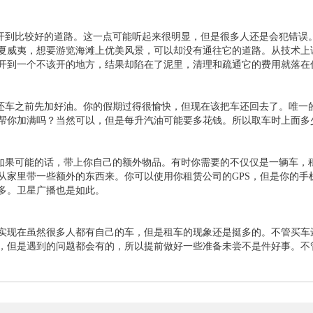
.开到比较好的道路。这一点可能听起来很明显，但是很多人还是会犯错误
夏威夷，想要游览海滩上优美风景，可以却没有通往它的道路。从技术上
开到一个不该开的地方，结果却陷在了泥里，清理和疏通它的费用就落在
.还车之前先加好油。你的假期过得很愉快，但现在该把车还回去了。唯一
帮你加满吗？当然可以，但是每升汽油可能要多花钱。所以取车时上面多
.如果可能的话，带上你自己的额外物品。有时你需要的不仅仅是一辆车，
从家里带一些额外的东西来。你可以使用你租赁公司的GPS，但是你的
多。卫星广播也是如此。
实现在虽然很多人都有自己的车，但是租车的现象还是挺多的。不管买车
，但是遇到的问题都会有的，所以提前做好一些准备未尝不是件好事。不