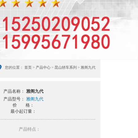
您的位置：
首页
>
产品中心
>
昆山轿车系列
> 雅阁九代
产品名称：
雅阁九代
产品型号：
雅阁九代
价 格：
最小起订量：
产品特点：