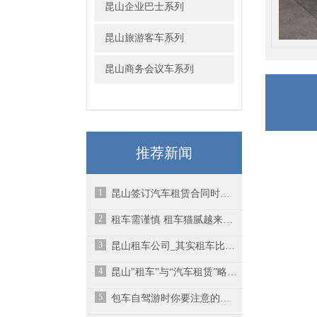
昆山企业巴士系列
昆山旅游客车系列
昆山商务会议车系列
推荐新闻
1
昆山签订汽车租赁合同时一定要注意细节
2
租车需谨慎 租车猫腻越来越多
3
昆山租车公司_其实租车比买车更省心！性价比更高！
4
昆山"租车”与“汽车租赁”略有不同
5
包车自驾游时你要注意的事项有哪些呢？-昆山汽车租赁